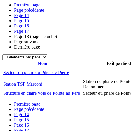
Première page
Page précédente
Page
14
Page
15
Page
16
Page
17
Page
18
(page actuelle)
Page suivante
Dernière page
Nom
Fait partie 
Secteur du phare du Pilier-de-Pierre
Station de phare de Pointe
Station TSF Marconi
Renommée
Structure en claire-voie de Pointe-au-Père
Secteur du phare de Point
Première page
Page précédente
Page
14
Page
15
Page
16
Page
17