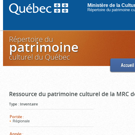
Ministère de la Cult
Répertoire du patrimoine c
Répertoire du
patrimoine
culturel du Québec
Accueil
Ressource du patrimoine culturel de la MRC d
Type
:
Inventaire
Portée
:
Régionale
Année
: