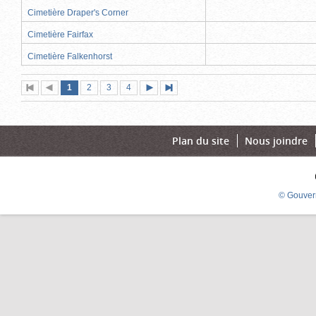
Cimetière Draper's Corner
Cimetière Fairfax
Cimetière Falkenhorst
Page
(page
Page
Page
Page
1
Première
2
Page
3
4
Page
Dernière
actuelle)
page
précédente
suivante
page
Plan du site
Nous joindre
© Gouver