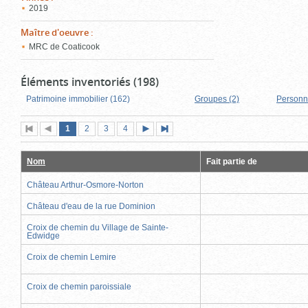
2019
Maître d'oeuvre
:
MRC de Coaticook
Éléments inventoriés (198)
Patrimoine immobilier (162)
Groupes (2)
Personn
Page
(page
Page
Page
Page
1
Première
2
Page
3
4
Page
Dernière
actuelle)
page
précédente
suivante
page
Nom
Fait partie de
Château Arthur-Osmore-Norton
Château d'eau de la rue Dominion
Croix de chemin du Village de Sainte-
Edwidge
Croix de chemin Lemire
Croix de chemin paroissiale