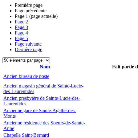
Première page
Page précédente
Page
1
(page actuelle)
Page
2
Page
3
Page
4
Page
5
Page suivante
Dernière page
Nom
Fait partie 
Ancien bureau de poste
Ancien magasin général de Sainte-Lucie-
des-Laurentides
Ancien presbytère de Sainte-Lucie-des-
Laurentides
Ancienne gare de Sainte-Agathe-des-
Monts
Ancienne résidence des Soeurs-de-Sainte-
Anne
Chapelle Saint-Bernard