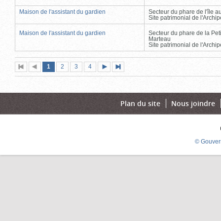
Maison de l'assistant du gardien
Secteur du phare de l'île 
Site patrimonial de l'Arch
Maison de l'assistant du gardien
Secteur du phare de la Peti
Marteau
Site patrimonial de l'Arch
Page
(page
Page
Page
Page
1
Première
2
Page
3
4
Page
Dernière
actuelle)
page
précédente
suivante
page
Plan du site
Nous joindre
© Gouver