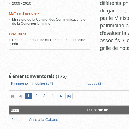
différents p
2009 - 2010
du gardien, 
Maître d'oeuvre
:
par le Minis
Ministère de la Culture, des Communications et
de la Condition féminine
patrimoine b
d'évaluer la
Exécutant
:
associés. Ce
Chaire de recherche du Canada en patrimoine
bâti
grille de not
Éléments inventoriés (175)
Patrimoine immobilier (173)
Plaques (2)
Page
(page
Page
Page
Page
1
Première
2
Page
3
4
Page
Dernière
actuelle)
page
précédente
suivante
page
Nom
Fait partie de
Phare de L'Anse-à-la-Cabane