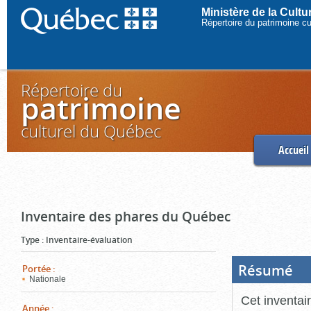
Ministère de la Cult
Répertoire du patrimoine c
Répertoire du
patrimoine
culturel du Québec
Accueil
Inventaire des phares du Québec
Type
:
Inventaire-évaluation
Résumé
(Boi
Portée
:
ouve
Nationale
cliq
pou
Cet inventai
ferm
Année
: