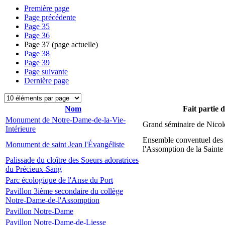
Première page
Page précédente
Page
35
Page
36
Page
37
(page actuelle)
Page
38
Page
39
Page suivante
Dernière page
Nom
Fait partie 
Monument de Notre-Dame-de-la-Vie-
Grand séminaire de Nicol
Intérieure
Ensemble conventuel des
Monument de saint Jean l'Évangéliste
l'Assomption de la Sainte
Palissade du cloître des Soeurs adoratrices
du Précieux-Sang
Parc écologique de l'Anse du Port
Pavillon 3ième secondaire du collège
Notre-Dame-de-l'Assomption
Pavillon Notre-Dame
Pavillon Notre-Dame-de-Liesse