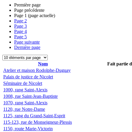
Première page
Page précédente
Page
1
(page actuelle)
Page
2
Page
3
Page
4
Page
5
Page suivante
Dernière page
Nom
Fait partie 
Atelier et maison Rodolphe-Duguay
Palais de justice de Nicolet
Séminaire de Nicolet
1000, rang Saint-Alexis
1008, rue Saint-Jean-Baptiste
1070, rang Saint-Alexis
1120, rue Notre-Dame
1125, rang du Grand-Saint-Esprit
115-123, rue de Monseigneur-Plessis
1150, route Marie-Victorin