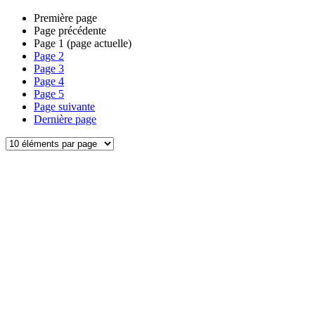
Première page
Page précédente
Page
1
(page actuelle)
Page
2
Page
3
Page
4
Page
5
Page suivante
Dernière page