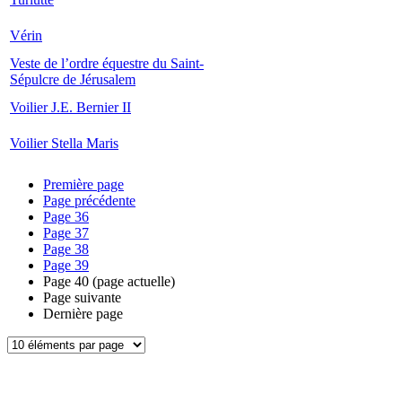
Vérin
Veste de l’ordre équestre du Saint-
Sépulcre de Jérusalem
Voilier J.E. Bernier II
Voilier Stella Maris
Première page
Page précédente
Page
36
Page
37
Page
38
Page
39
Page
40
(page actuelle)
Page suivante
Dernière page