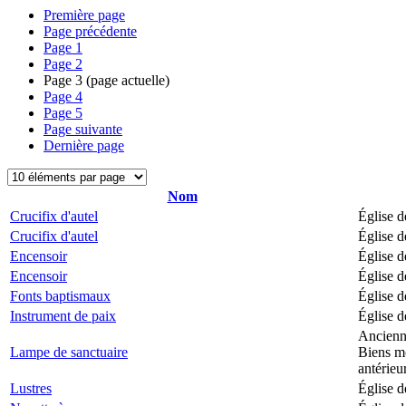
Première page
Page précédente
Page
1
Page
2
Page
3
(page actuelle)
Page
4
Page
5
Page suivante
Dernière page
Nom
Crucifix d'autel
Église d
Crucifix d'autel
Église d
Encensoir
Église d
Encensoir
Église d
Fonts baptismaux
Église d
Instrument de paix
Église d
Ancienne
Lampe de sanctuaire
Biens mo
antérieu
Lustres
Église d