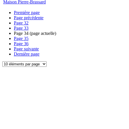
Maison Pierre-Brassard
Première page
Page précédente
Page
32
Page
33
Page
34
(page actuelle)
Page
35
Page
36
Page suivante
Dernière page