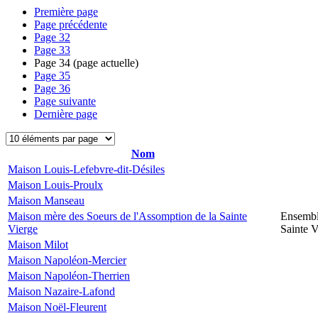
Première page
Page précédente
Page
32
Page
33
Page
34
(page actuelle)
Page
35
Page
36
Page suivante
Dernière page
Nom
Maison Louis-Lefebvre-dit-Désiles
Maison Louis-Proulx
Maison Manseau
Maison mère des Soeurs de l'Assomption de la Sainte
Ensembl
Vierge
Sainte V
Maison Milot
Maison Napoléon-Mercier
Maison Napoléon-Therrien
Maison Nazaire-Lafond
Maison Noël-Fleurent