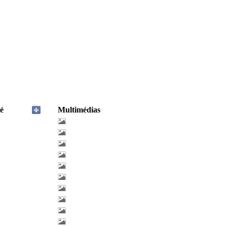
é
Multimédias