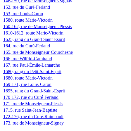
146-150, rue de Monseigneur-Signay
152, rue du Curé-Ferland
153, rue Louis-Caron
1580, route Marie-Victorin
160-162, rue de Monseigneur-Plessis
1610-1612, route Marie-Victorin
1625, rang du Grand-Saint-Esprit
164, rue du Curé-Ferland
165, rue de Monseigneur-Courchesne
166, rue Wilfrid-Camirand
167, rue Paul-Émile-Lamarche
1680, rang du Petit-Saint-Esprit
1680, route Marie-Victorin
169-171, rue Louis-Caron
1695, rang du Grand-Saint-Esprit
170-172, rue du Curé-Ferland
171, rue de Monseigneur-Plessis
1715, rue Saint-Jean-Baptiste
172-176, rue du Curé-Raimbault
173, rue de Monseigneur-Signay