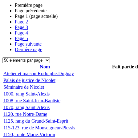
Première page
Page précédente
Page
1
(page actuelle)
Page
2
Page
3
Page
4
Page
5
Page suivante
Dernière page
Nom
Fait partie 
Atelier et maison Rodolphe-Duguay
Palais de justice de Nicolet
Séminaire de Nicolet
1000, rang Saint-Alexis
1008, rue Saint-Jean-Baptiste
1070, rang Saint-Alexis
1120, rue Notre-Dame
1125, rang du Grand-Saint-Esprit
115-123, rue de Monseigneur-Plessis
1150, route Marie-Victorin