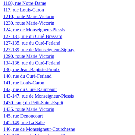
1160, rue Notre-Dame
117, rue Louis-Caron
1210, route Marie-Victorin
1230, route Marie-Victorin
124, rue de Monseigneur-Plessis
127-131, rue du Curé-Brassard
127-135, rue du Curé-Ferland
127-139, rue de Monseigneur-Signay
1290, route Marie-Victorin
134-136, rue du Curé-Ferland
136, rue Jean-Baptiste-Proulx
140, rue du Curé-Ferland
141, rue Louis-Caron
142, rue du Curé-Raimbault
143-147, rue de Monseigneur-Plessis
1430, rang du Petit-Saint-Esprit
1435, route Marie-Victorin
145, rue Denoncourt
145-149, rue La Salle
146, rue de Monseigneur-Courchesne