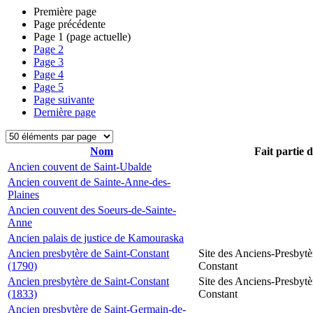
Première page
Page précédente
Page
1
(page actuelle)
Page
2
Page
3
Page
4
Page
5
Page suivante
Dernière page
Nom
Fait partie 
Ancien couvent de Saint-Ubalde
Ancien couvent de Sainte-Anne-des-
Plaines
Ancien couvent des Soeurs-de-Sainte-
Anne
Ancien palais de justice de Kamouraska
Ancien presbytère de Saint-Constant
Site des Anciens-Presbytè
(1790)
Constant
Ancien presbytère de Saint-Constant
Site des Anciens-Presbytè
(1833)
Constant
Ancien presbytère de Saint-Germain-de-