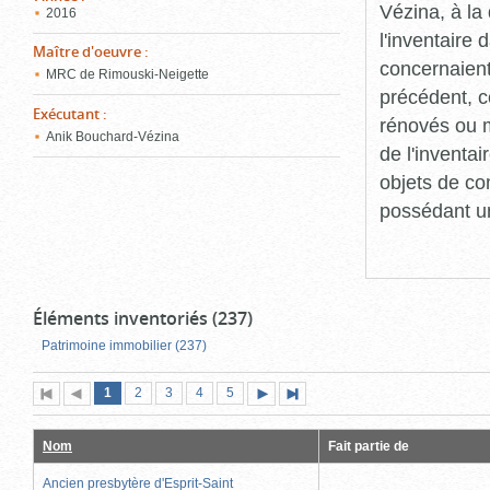
Vézina, à l
2016
l'inventaire
Maître d'oeuvre
:
concernaient
MRC de Rimouski-Neigette
précédent, c
Exécutant
:
rénovés ou m
Anik Bouchard-Vézina
de l'inventa
objets de co
possédant un
Éléments inventoriés (237)
Patrimoine immobilier (237)
Page
(page
Page
Page
Page
Page
1
Première
2
Page
3
4
5
Page
Dernière
actuelle)
page
précédente
suivante
page
Nom
Fait partie de
Ancien presbytère d'Esprit-Saint