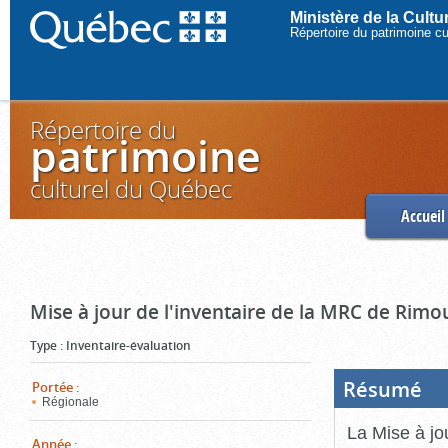
Ministère de la Cult
Répertoire du patrimoine c
Répertoire du
patrimoine
culturel du Québec
Accueil
Mise à jour de l'inventaire de la MRC de Rimo
Type
:
Inventaire-évaluation
Résumé
(Boi
Portée
:
ouve
Régionale
cliq
pou
La Mise à jo
ferm
Année
: