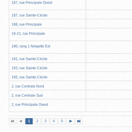
187, rue Principale Ouest
187, rue Sainte-Cécile
188, rue Principale
19-21, rue Principale
190, rang 1 Neigette Est
191, rue Sainte-Cécile
193, rue Sainte-Cécile
195, rue Sainte-Cécile
2, rue Centrale Nord
2, rue Centrale Sud
2, rue Principale Ouest
Page
(page
Page
Page
Page
Page
1
Première
2
Page
3
4
5
Page
Dernière
actuelle)
page
précédente
suivante
page