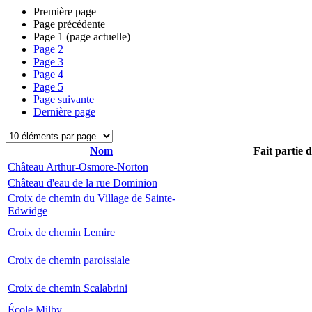
Première page
Page précédente
Page
1
(page actuelle)
Page
2
Page
3
Page
4
Page
5
Page suivante
Dernière page
Nom
Fait partie 
Château Arthur-Osmore-Norton
Château d'eau de la rue Dominion
Croix de chemin du Village de Sainte-
Edwidge
Croix de chemin Lemire
Croix de chemin paroissiale
Croix de chemin Scalabrini
École Milby