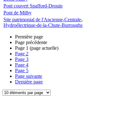
Pont couvert Spafford-Drouin
Pont de Milby
Site patrimonial de l'Ancienne-Centrale-
Hydroélectrique-de-la-Chute-Burroughs
Première page
Page précédente
Page
1
(page actuelle)
Page
2
Page
3
Page
4
Page
5
Page suivante
Dernière page