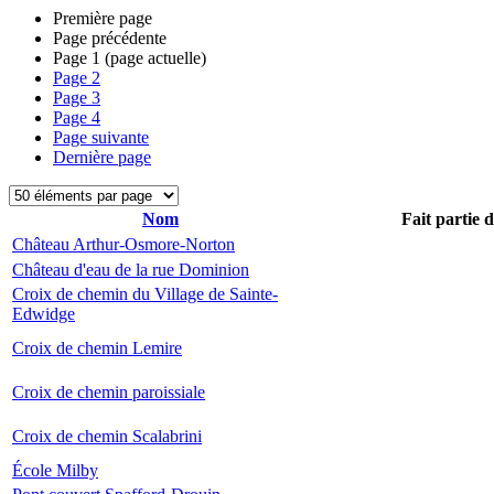
Première page
Page précédente
Page
1
(page actuelle)
Page
2
Page
3
Page
4
Page suivante
Dernière page
Nom
Fait partie 
Château Arthur-Osmore-Norton
Château d'eau de la rue Dominion
Croix de chemin du Village de Sainte-
Edwidge
Croix de chemin Lemire
Croix de chemin paroissiale
Croix de chemin Scalabrini
École Milby