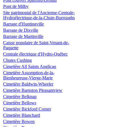
Pont couvert Spafford-Drouin
Pont de Milby
Site patrimonial de l'Ancienne-Centrale-
Hydroélectrique-de-la-Chute-Burroughs
Barrage d'Huntingville
Barrage de Dixville
Barrage de Martinville
Caisse populaire de Saint-Venant-de-
Paquette
Centrale électrique d'Hydro-Québec
Chutes Cushing
Cimetière All Saints Anglican
Cimetière Assomption-de-la-
Bienheureuse-Vierge-Marie
Cimetière Baldwin-Wheeler
Cimetière Barnston Pleasantview
Cimetière Belknap
Cimetière Bellows
Cimetière Bickford Corner
Cimetière Blanchard
Cimetière Bowen