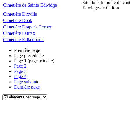
Site du patrimoine du can
Cimetière de Sainte-Edwidge
Edwidge-de-Clifton
Cimetière Dixville
Cimetière Doak
Cimetière Draper's Corner
Cimetière Fairfax
Cimetière Falkenhorst
Première page
Page précédente
Page
1
(page actuelle)
Page
2
Page
3
Page
4
Page suivante
Dernière page