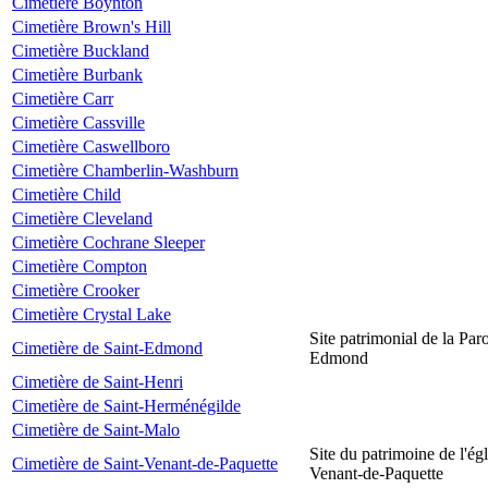
Cimetière Boynton
Cimetière Brown's Hill
Cimetière Buckland
Cimetière Burbank
Cimetière Carr
Cimetière Cassville
Cimetière Caswellboro
Cimetière Chamberlin-Washburn
Cimetière Child
Cimetière Cleveland
Cimetière Cochrane Sleeper
Cimetière Compton
Cimetière Crooker
Cimetière Crystal Lake
Site patrimonial de la Par
Cimetière de Saint-Edmond
Edmond
Cimetière de Saint-Henri
Cimetière de Saint-Herménégilde
Cimetière de Saint-Malo
Site du patrimoine de l'égl
Cimetière de Saint-Venant-de-Paquette
Venant-de-Paquette