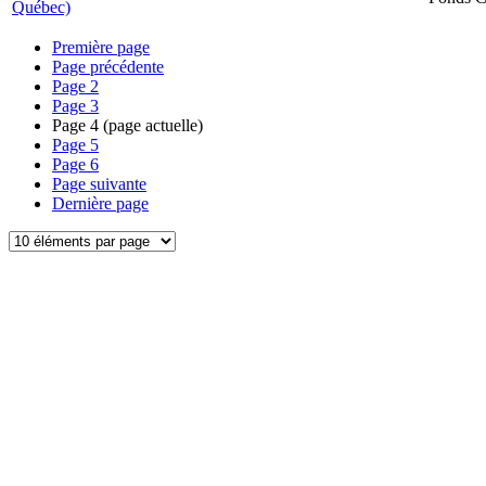
Québec)
Première page
Page précédente
Page
2
Page
3
Page
4
(page actuelle)
Page
5
Page
6
Page suivante
Dernière page