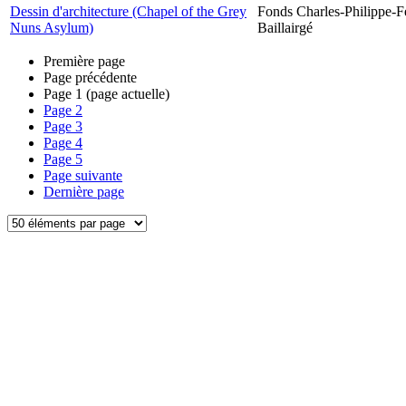
Dessin d'architecture (Chapel of the Grey
Fonds Charles-Philippe-F
Nuns Asylum)
Baillairgé
Première page
Page précédente
Page
1
(page actuelle)
Page
2
Page
3
Page
4
Page
5
Page suivante
Dernière page