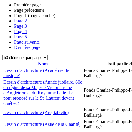
Première page
Page précédente
Page
1
(page actuelle)
Page
2
Page
3
Page
4
Page
5
Page suivante
Dernière page
Nom
Fait partie 
Dessin d'architecture (Académie de
Fonds Charles-Philippe-F
musique)
Baillairgé
Dessin d'architecture (Année jubilaire, 60e
du règne de sa Majesté Victoria reine
Fonds Charles-Philippe-F
d'Angleterre et du Royaume Unie. Le
Baillairgé
pont proposé sur le St. Laurent devant
Québec)
Fonds Charles-Philippe-F
Dessin d'architecture (Arc, tablette)
Baillairgé
Fonds Charles-Philippe-F
Dessin d'architecture (Asile de la Charité)
Baillairgé