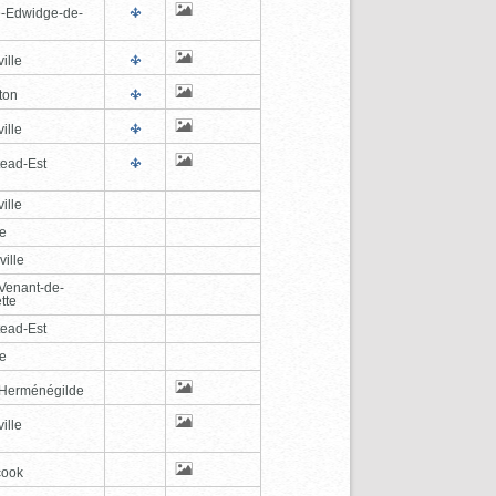
e-Edwidge-de-
n
ille
ton
ille
tead-Est
ille
le
ville
-Venant-de-
tte
tead-Est
le
-Herménégilde
ille
cook