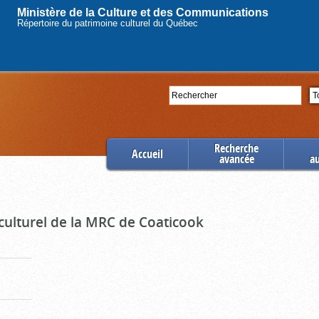
Ministère de la Culture et des Communications
Répertoire du patrimoine culturel du Québec
Rechercher
Se
Recherche
Accueil
avancée
a
culturel de la MRC de Coaticook