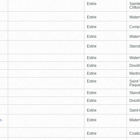
Estrie
Saint
Clifto
Estrie
Waterv
Estrie
Comp
Estrie
Waterv
Estrie
Stans
Estrie
Waterv
Estrie
Dixvil
Estrie
Martin
Estrie
Saint
Paque
Estrie
Stans
Estrie
Dixvil
Estrie
Saint
e-
Estrie
Waterv
Estrie
Coati