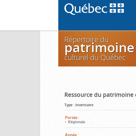
Répertoire du
patrimoine
culturel du Québec
Ressource du patrimoine 
Type
:
Inventaire
Portée
:
Régionale
Année
: