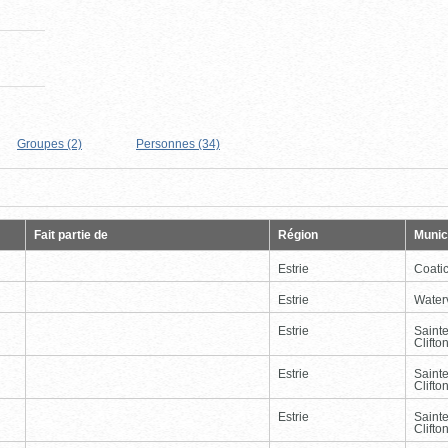
Groupes (2)
Personnes (34)
Page
Dernière
Fait partie de
Région
Munici
Estrie
Coati
Estrie
Waterv
Estrie
Saint
Clifto
Estrie
Saint
Clifto
Estrie
Saint
Clifto