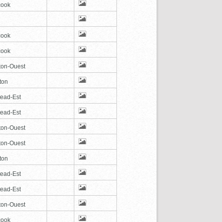
cook
cook
cook
ton-Ouest
ton
tead-Est
tead-Est
ton-Ouest
ton-Ouest
ton
tead-Est
tead-Est
ton-Ouest
cook