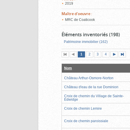
2019
Maître d'oeuvre
:
MRC de Coaticook
Éléments inventoriés (198)
Patrimoine immobilier (162)
Page
(page
Page
Page
Page
1
Première
2
Page
3
4
actuelle)
page
précédente
suivante
page
Nom
Château Arthur-Osmore-Norton
Château d'eau de la rue Dominion
Croix de chemin du Village de Sainte-
Edwidge
Croix de chemin Lemire
Croix de chemin paroissiale