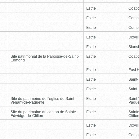
Estrie
Coati
Estrie
Comp
Estrie
Comp
Estrie
Dixvil
Estrie
Stans
Site patrimonial de la Paroisse-de-Saint-
Estrie
Coati
Edmond
Estrie
East 
Estrie
Saint
Estrie
Saint
Site du patrimoine de l'église de Saint-
Estrie
Saint
Venant-de-Paquette
Paque
Site du patrimoine du canton de Sainte-
Estrie
Saint
Edwidge-de-Clifton
Clifto
Estrie
Dixvil
Estrie
Comp