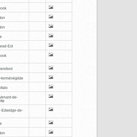
cook
ton
ton
le
tead-Est
cook
Hereford
-Herménégilde
-Malo
-Venant-de-
tte
e-Edwidge-de-
n
le
ton