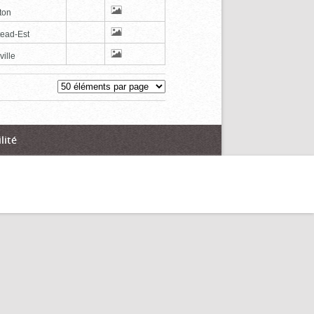
ton
tead-Est
ville
lité