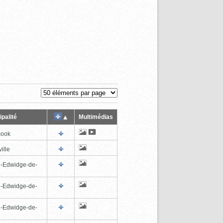
palité
Multimédias
cook
ille
e-Edwidge-de-
n
e-Edwidge-de-
n
e-Edwidge-de-
n