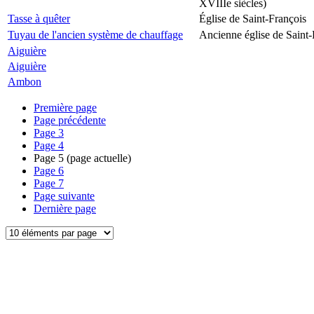
XVIIIe siècles)
Tasse à quêter
Église de Saint-François
Tuyau de l'ancien système de chauffage
Ancienne église de Saint-
Aiguière
Aiguière
Ambon
Première page
Page précédente
Page
3
Page
4
Page
5
(page actuelle)
Page
6
Page
7
Page suivante
Dernière page