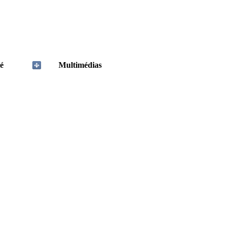
é
Multimédias