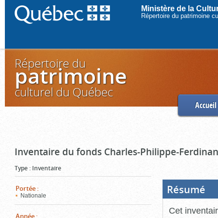
Ministère de la Cult
Répertoire du patrimoine c
Répertoire du
patrimoine
culturel du Québec
Accueil
Inventaire du fonds Charles-Philippe-Ferdinan
Type
:
Inventaire
Résumé
(Boi
Portée
:
ouve
Nationale
cliq
pou
Cet inventai
ferm
Année
: