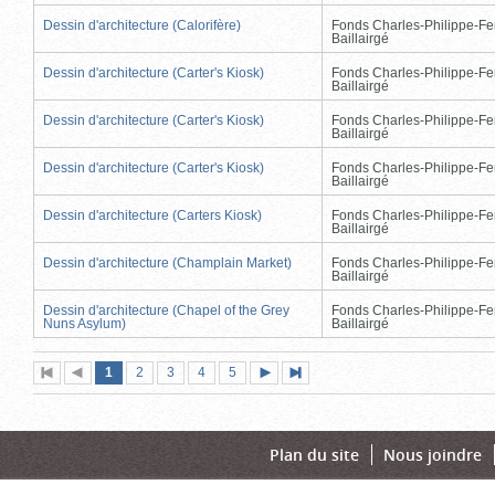
Dessin d'architecture (Calorifère)
Fonds Charles-Philippe-Fe
Baillairgé
Dessin d'architecture (Carter's Kiosk)
Fonds Charles-Philippe-Fe
Baillairgé
Dessin d'architecture (Carter's Kiosk)
Fonds Charles-Philippe-Fe
Baillairgé
Dessin d'architecture (Carter's Kiosk)
Fonds Charles-Philippe-Fe
Baillairgé
Dessin d'architecture (Carters Kiosk)
Fonds Charles-Philippe-Fe
Baillairgé
Dessin d'architecture (Champlain Market)
Fonds Charles-Philippe-Fe
Baillairgé
Dessin d'architecture (Chapel of the Grey
Fonds Charles-Philippe-Fe
Nuns Asylum)
Baillairgé
Page
(page
Page
Page
Page
Page
1
Première
2
Page
3
4
5
Page
Dernière
actuelle)
page
précédente
suivante
page
Plan du site
Nous joindre