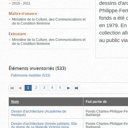
dessins d'ar
2010 - 2011
Philippe-Fer
Maître d'oeuvre
:
fonds a été c
Ministère de la Culture, des Communications et
de la Condition féminine
en 1979. En 
collection a
Exécutant
:
au public vi
Ministère de la Culture, des Communications et
de la Condition féminine
Éléments inventoriés (533)
Patrimoine mobilier (533)
Page
(page
Page
Page
Page
Page
1
Première
2
Page
3
4
5
Page
Dernière
actuelle)
page
précédente
suivante
page
Nom
Fait partie de
Dessin d'architecture (Académie de
Fonds Charles-Philippe-Fe
musique)
Baillairgé
Dessin d'architecture (Année jubilaire, 60e
Fonds Charles-Philippe-Fe
du règne de sa Majesté Victoria reine
Baillairgé