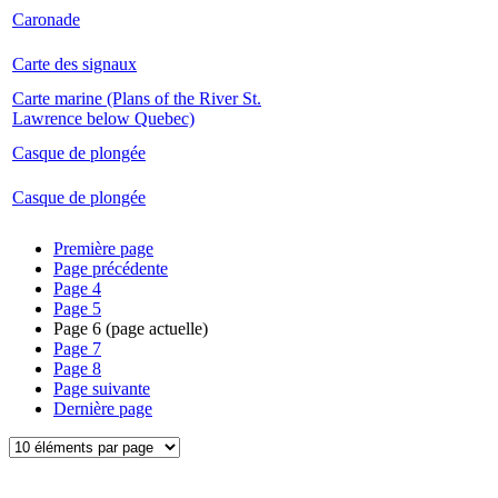
Caronade
Carte des signaux
Carte marine (Plans of the River St.
Lawrence below Quebec)
Casque de plongée
Casque de plongée
Première page
Page précédente
Page
4
Page
5
Page
6
(page actuelle)
Page
7
Page
8
Page suivante
Dernière page