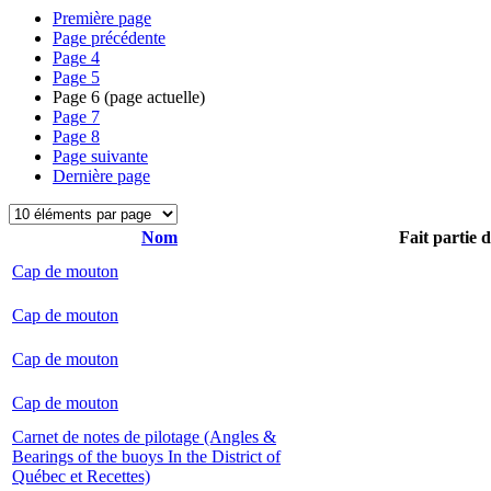
Première page
Page précédente
Page
4
Page
5
Page
6
(page actuelle)
Page
7
Page
8
Page suivante
Dernière page
Nom
Fait partie 
Cap de mouton
Cap de mouton
Cap de mouton
Cap de mouton
Carnet de notes de pilotage (Angles &
Bearings of the buoys In the District of
Québec et Recettes)