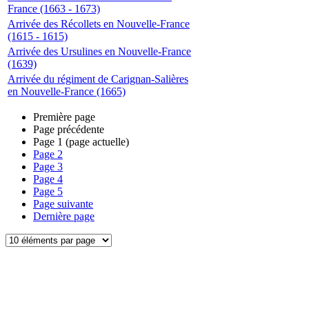
France (1663 - 1673)
Arrivée des Récollets en Nouvelle-France
(1615 - 1615)
Arrivée des Ursulines en Nouvelle-France
(1639)
Arrivée du régiment de Carignan-Salières
en Nouvelle-France (1665)
Première page
Page précédente
Page
1
(page actuelle)
Page
2
Page
3
Page
4
Page
5
Page suivante
Dernière page