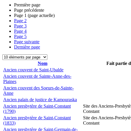
Première page
Page précédente
Page
1
(page actuelle)
Page
2
Page
3
Page
4
Page
5
Page suivante
Dernière page
Nom
Fait partie 
Ancien couvent de Saint-Ubalde
Ancien couvent de Sainte-Anne-des-
Plaines
Ancien couvent des Soeurs-de-Sainte-
Anne
Ancien palais de justice de Kamouraska
Ancien presbytère de Saint-Constant
Site des Anciens-Presbytè
(1790)
Constant
Ancien presbytère de Saint-Constant
Site des Anciens-Presbytè
(1833)
Constant
Ancien presbytère de Saint-Germain-de-