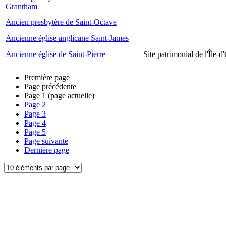
Grantham
Ancien presbytère de Saint-Octave
Ancienne église anglicane Saint-James
Ancienne église de Saint-Pierre
Site patrimonial de l'Île-d
Première page
Page précédente
Page
1
(page actuelle)
Page
2
Page
3
Page
4
Page
5
Page suivante
Dernière page