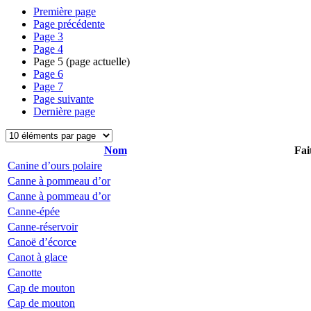
Première page
Page précédente
Page
3
Page
4
Page
5
(page actuelle)
Page
6
Page
7
Page suivante
Dernière page
Nom
Fai
Canine d’ours polaire
Canne à pommeau d’or
Canne à pommeau d’or
Canne-épée
Canne-réservoir
Canoë d’écorce
Canot à glace
Canotte
Cap de mouton
Cap de mouton