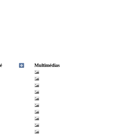
é
Multimédias