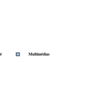
é
Multimédias