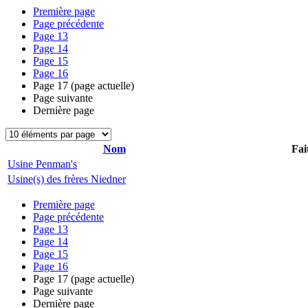
Première page
Page précédente
Page
13
Page
14
Page
15
Page
16
Page
17
(page actuelle)
Page suivante
Dernière page
Nom
Fai
Usine Penman's
Usine(s) des frères Niedner
Première page
Page précédente
Page
13
Page
14
Page
15
Page
16
Page
17
(page actuelle)
Page suivante
Dernière page