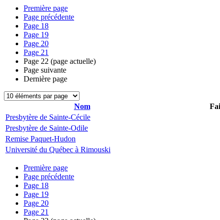
Première page
Page précédente
Page
18
Page
19
Page
20
Page
21
Page
22
(page actuelle)
Page suivante
Dernière page
Nom
Fai
Presbytère de Sainte-Cécile
Presbytère de Sainte-Odile
Remise Paquet-Hudon
Université du Québec à Rimouski
Première page
Page précédente
Page
18
Page
19
Page
20
Page
21