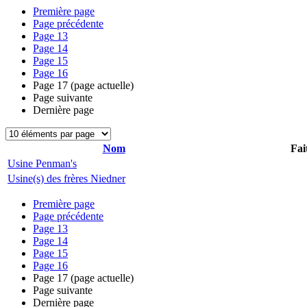
Première page
Page précédente
Page
13
Page
14
Page
15
Page
16
Page
17
(page actuelle)
Page suivante
Dernière page
Nom
Fai
Usine Penman's
Usine(s) des frères Niedner
Première page
Page précédente
Page
13
Page
14
Page
15
Page
16
Page
17
(page actuelle)
Page suivante
Dernière page