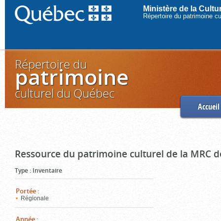
Ministère de la Cult
Répertoire du patrimoine c
Répertoire du
patrimoine
culturel du Québec
Accueil
Ressource du patrimoine culturel de la MRC d
Type
:
Inventaire
Portée
:
Régionale
Année
: