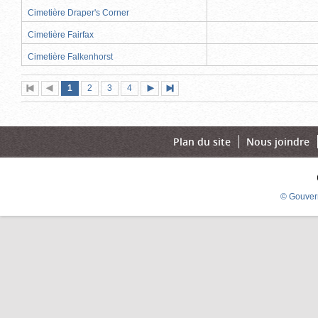
Cimetière Draper's Corner
Cimetière Fairfax
Cimetière Falkenhorst
Page
(page
Page
Page
Page
1
Première
2
Page
3
4
Page
Dernière
actuelle)
page
précédente
suivante
page
Plan du site
Nous joindre
© Gouver