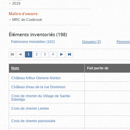
2019
Maître d'oeuvre
:
MRC de Coaticook
Éléments inventoriés (198)
Patrimoine immobilier (162)
Groupes (2)
Personn
Page
(page
Page
Page
Page
1
Première
2
Page
3
4
Page
Dernière
actuelle)
page
précédente
suivante
page
Nom
Fait partie de
Château Arthur-Osmore-Norton
Château d'eau de la rue Dominion
Croix de chemin du Village de Sainte-
Edwidge
Croix de chemin Lemire
Croix de chemin paroissiale