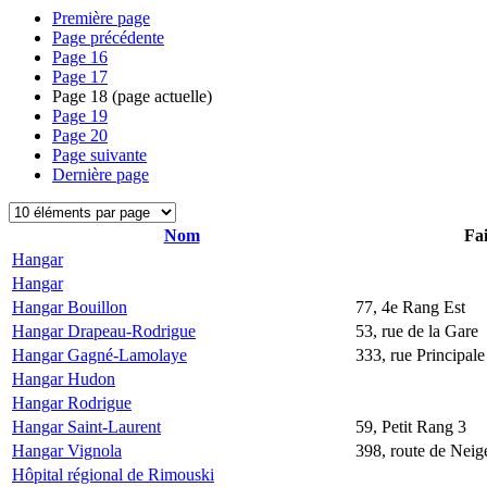
Première page
Page précédente
Page
16
Page
17
Page
18
(page actuelle)
Page
19
Page
20
Page suivante
Dernière page
Nom
Fai
Hangar
Hangar
Hangar Bouillon
77, 4e Rang Est
Hangar Drapeau-Rodrigue
53, rue de la Gare
Hangar Gagné-Lamolaye
333, rue Principale
Hangar Hudon
Hangar Rodrigue
Hangar Saint-Laurent
59, Petit Rang 3
Hangar Vignola
398, route de Neige
Hôpital régional de Rimouski