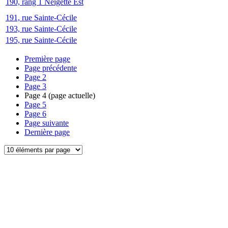
190, rang 1 Neigette Est
191, rue Sainte-Cécile
193, rue Sainte-Cécile
195, rue Sainte-Cécile
Première page
Page précédente
Page
2
Page
3
Page
4
(page actuelle)
Page
5
Page
6
Page suivante
Dernière page