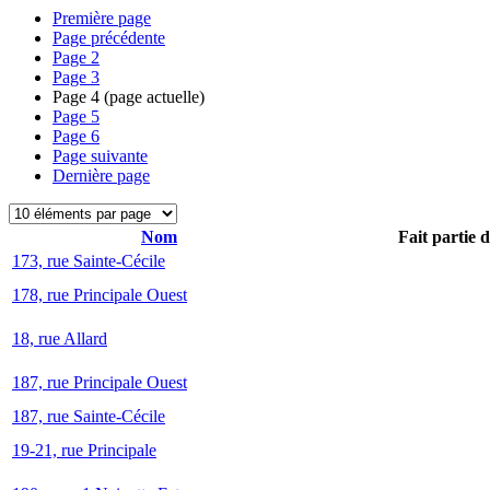
Première page
Page précédente
Page
2
Page
3
Page
4
(page actuelle)
Page
5
Page
6
Page suivante
Dernière page
Nom
Fait partie 
173, rue Sainte-Cécile
178, rue Principale Ouest
18, rue Allard
187, rue Principale Ouest
187, rue Sainte-Cécile
19-21, rue Principale