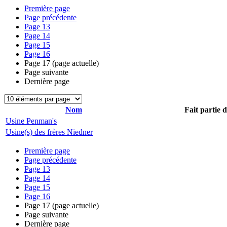
Première page
Page précédente
Page
13
Page
14
Page
15
Page
16
Page
17
(page actuelle)
Page suivante
Dernière page
Nom
Fait partie 
Usine Penman's
Usine(s) des frères Niedner
Première page
Page précédente
Page
13
Page
14
Page
15
Page
16
Page
17
(page actuelle)
Page suivante
Dernière page