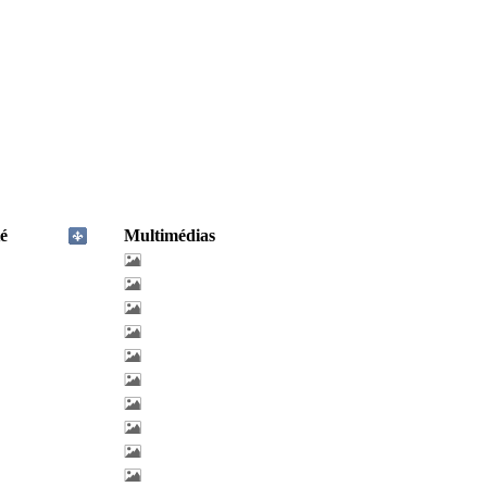
é
Multimédias