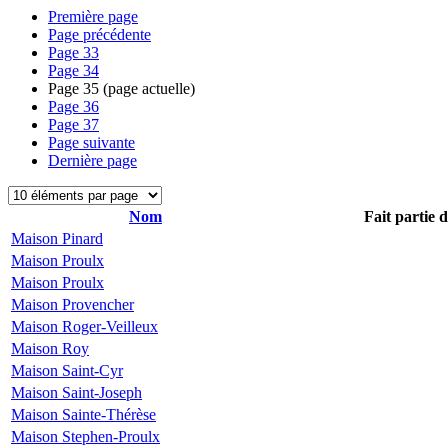
Première page
Page précédente
Page
33
Page
34
Page
35
(page actuelle)
Page
36
Page
37
Page suivante
Dernière page
Nom
Fait partie 
Maison Pinard
Maison Proulx
Maison Proulx
Maison Provencher
Maison Roger-Veilleux
Maison Roy
Maison Saint-Cyr
Maison Saint-Joseph
Maison Sainte-Thérèse
Maison Stephen-Proulx