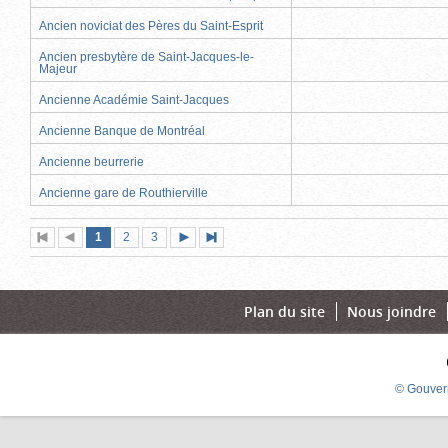
Ancien noviciat des Pères du Saint-Esprit
Ancien presbytère de Saint-Jacques-le-
Majeur
Ancienne Académie Saint-Jacques
Ancienne Banque de Montréal
Ancienne beurrerie
Ancienne gare de Routhierville
Page
(page
Page
Page
1
Première
2
Page
3
Page
Dernière
actuelle)
page
précédente
suivante
page
Plan du site
Nous joindre
© Gouver