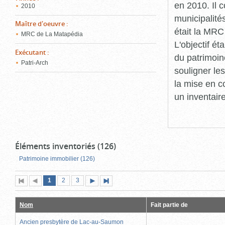
en 2010. Il 
2010
municipalité
Maître d'oeuvre
:
était la MRC
MRC de La Matapédia
L'objectif ét
Exécutant
:
du patrimoin
Patri-Arch
souligner le
la mise en c
un inventair
Éléments inventoriés (126)
Patrimoine immobilier (126)
Page
(page
Page
Page
1
Première
2
Page
3
Page
Dernière
actuelle)
page
précédente
suivante
page
Nom
Fait partie de
Ancien presbytère de Lac-au-Saumon