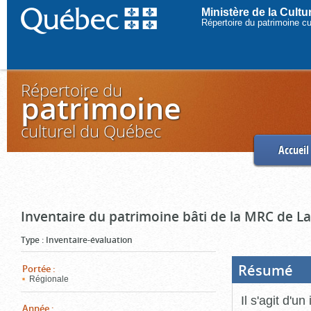
Ministère de la Cult
Répertoire du patrimoine c
Répertoire du
patrimoine
culturel du Québec
Accueil
Inventaire du patrimoine bâti de la MRC de L
Type
:
Inventaire-évaluation
Résumé
(Boi
Portée
:
ouve
Régionale
cliq
pou
Il s'agit d'u
ferm
Année
: