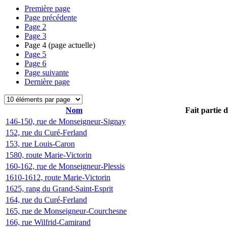
Première page
Page précédente
Page
2
Page
3
Page
4
(page actuelle)
Page
5
Page
6
Page suivante
Dernière page
Nom
Fait partie 
146-150, rue de Monseigneur-Signay
152, rue du Curé-Ferland
153, rue Louis-Caron
1580, route Marie-Victorin
160-162, rue de Monseigneur-Plessis
1610-1612, route Marie-Victorin
1625, rang du Grand-Saint-Esprit
164, rue du Curé-Ferland
165, rue de Monseigneur-Courchesne
166, rue Wilfrid-Camirand