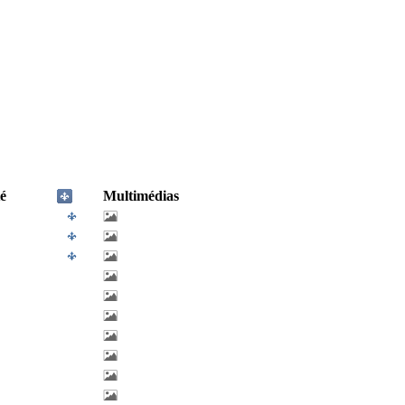
é
Multimédias