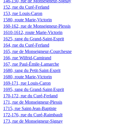
146-150, rue de Monseigneur-Signay
152, rue du Curé-Ferland
153, rue Louis-Caron
1580, route Marie-Victorin
160-162, rue de Monseigneur-Plessis
1610-1612, route Marie-Victorin
1625, rang du Grand-Saint-Esprit
164, rue du Curé-Ferland
165, rue de Monseigneur-Courchesne
166, rue Wilfrid-Camirand
167, rue Paul-Émile-Lamarche
1680, rang du Petit-Saint-Esprit
1680, route Marie-Victorin
169-171, rue Louis-Caron
1695, rang du Grand-Saint-Esprit
170-172, rue du Curé-Ferland
171, rue de Monseigneur-Plessis
1715, rue Saint-Jean-Baptiste
172-176, rue du Curé-Raimbault
173, rue de Monseigneur-Signay