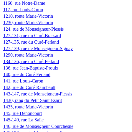
1160, rue Notre-Dame
117, rue Louis-Caron
1210, route Marie-Victorin
1230, route Marie-Victorin
124, rue de Monseigneur-Plessis
127-131, rue du Curé-Brassard
127-135, rue du Curé-Ferland
127-139, rue de Monseigneur-Signay
1290, route Marie-Victorin
134-136, rue du Curé-Ferland
136, rue Jean-Baptiste-Proulx
140, rue du Curé-Ferland
141, rue Louis-Caron
142, rue du Curé-Raimbault
143-147, rue de Monseigneur-Plessis
1430, rang du Petit-Saint-Esprit
1435, route Marie-Victorin
145, rue Denoncourt
145-149, rue La Salle
146, rue de Monseigneur-Courchesne