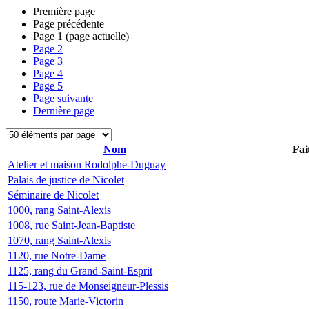
Première page
Page précédente
Page
1
(page actuelle)
Page
2
Page
3
Page
4
Page
5
Page suivante
Dernière page
Nom
Fai
Atelier et maison Rodolphe-Duguay
Palais de justice de Nicolet
Séminaire de Nicolet
1000, rang Saint-Alexis
1008, rue Saint-Jean-Baptiste
1070, rang Saint-Alexis
1120, rue Notre-Dame
1125, rang du Grand-Saint-Esprit
115-123, rue de Monseigneur-Plessis
1150, route Marie-Victorin