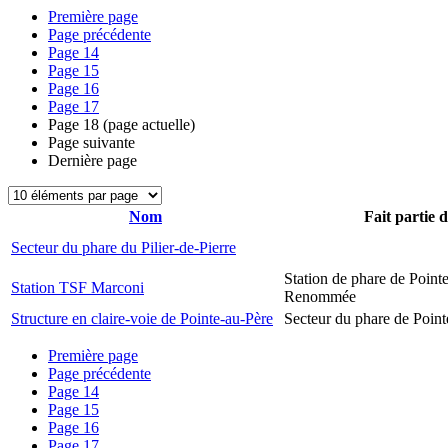
Première page
Page précédente
Page
14
Page
15
Page
16
Page
17
Page
18
(page actuelle)
Page suivante
Dernière page
Nom
Fait partie 
Secteur du phare du Pilier-de-Pierre
Station de phare de Pointe
Station TSF Marconi
Renommée
Structure en claire-voie de Pointe-au-Père
Secteur du phare de Point
Première page
Page précédente
Page
14
Page
15
Page
16
Page
17