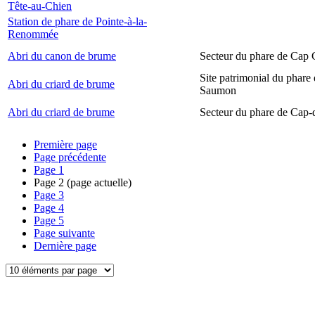
Tête-au-Chien
Station de phare de Pointe-à-la-
Renommée
Abri du canon de brume
Secteur du phare de Cap
Site patrimonial du phare
Abri du criard de brume
Saumon
Abri du criard de brume
Secteur du phare de Cap-
Première page
Page précédente
Page
1
Page
2
(page actuelle)
Page
3
Page
4
Page
5
Page suivante
Dernière page