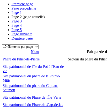
Première page
Page précédente
Page
1
Page
2
(page actuelle)
Page
3
Page
4
Page
5
Page suivante
Dernière page
Nom
Fait partie 
Phare du Pilier-de-Pierre
Secteur du phare du Pilier
Site patrimonial de l'île du Pot à l'Eau-de-
vie
Site patrimonial du phare de la Pointe-
Mitis
Site patrimonial du phare du Cap-au-
Saumon
Site patrimonial du Phare-de-l'Île-Verte
Site patrimonial du Phare-du-Cap-de-la-