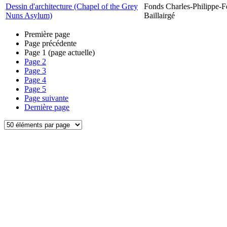
Dessin d'architecture (Chapel of the Grey
Fonds Charles-Philippe-F
Nuns Asylum)
Baillairgé
Première page
Page précédente
Page
1
(page actuelle)
Page
2
Page
3
Page
4
Page
5
Page suivante
Dernière page