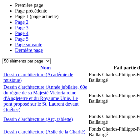
Première page
Page précédente
Page
1
(page actuelle)
Page
2
Page
3
Page
4
Page
5
Page suivante
Dernière page
Nom
Fait partie 
Dessin d'architecture (Académie de
Fonds Charles-Philippe-F
musique)
Baillairgé
Dessin d'architecture (Année jubilaire, 60e
du règne de sa Majesté Victoria reine
Fonds Charles-Philippe-F
d'Angleterre et du Royaume Unie. Le
Baillairgé
pont proposé sur le St. Laurent devant
Québec)
Fonds Charles-Philippe-F
Dessin d'architecture (Arc, tablette)
Baillairgé
Fonds Charles-Philippe-F
Dessin d'architecture (Asile de la Charité)
Baillairgé