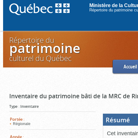
Ministère de la Cult
Répertoire du patrimoine c
Répertoire du
patrimoine
culturel du Québec
Accueil
Inventaire du patrimoine bâti de la MRC de R
Type
:
Inventaire
Résumé
(Boi
Portée
:
ouve
Régionale
cliq
pou
Cet inventai
ferm
Année
: