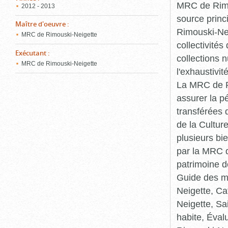
MRC de Rimou
2012 - 2013
source princ
Maître d'oeuvre
:
Rimouski-Nei
MRC de Rimouski-Neigette
collectivité
Exécutant
:
collections 
MRC de Rimouski-Neigette
l'exhaustivit
La MRC de Ri
assurer la p
transférées 
de la Cultur
plusieurs bi
par la MRC d
patrimoine d
Guide des ma
Neigette, C
Neigette, Sa
habite, Éval