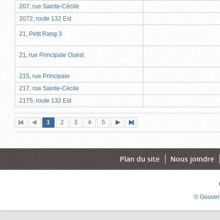
207, rue Sainte-Cécile
2072, route 132 Est
21, Petit Rang 3
21, rue Principale Ouest
215, rue Principale
217, rue Sainte-Cécile
2175, route 132 Est
Page
(page
Page
Page
Page
Page
1
Première
2
Page
3
4
5
Page
Dernière
actuelle)
page
précédente
suivante
page
Plan du site
Nous joindre
© Gouver