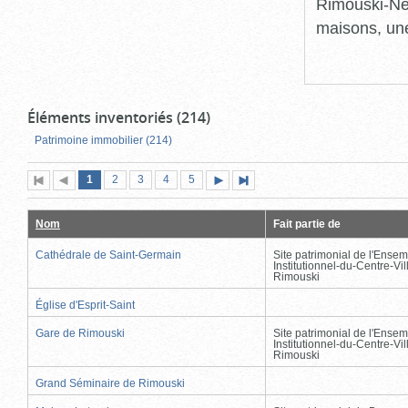
Rimouski-Nei
maisons, une
Éléments inventoriés (214)
Patrimoine immobilier (214)
Page
(page
Page
Page
Page
Page
1
Première
2
Page
3
4
5
Page
Dernière
actuelle)
page
précédente
suivante
page
Nom
Fait partie de
Cathédrale de Saint-Germain
Site patrimonial de l'Ensem
Institutionnel-du-Centre-Vil
Rimouski
Église d'Esprit-Saint
Gare de Rimouski
Site patrimonial de l'Ensem
Institutionnel-du-Centre-Vil
Rimouski
Grand Séminaire de Rimouski