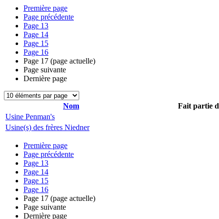
Première page
Page précédente
Page
13
Page
14
Page
15
Page
16
Page
17
(page actuelle)
Page suivante
Dernière page
Nom
Fait partie 
Usine Penman's
Usine(s) des frères Niedner
Première page
Page précédente
Page
13
Page
14
Page
15
Page
16
Page
17
(page actuelle)
Page suivante
Dernière page