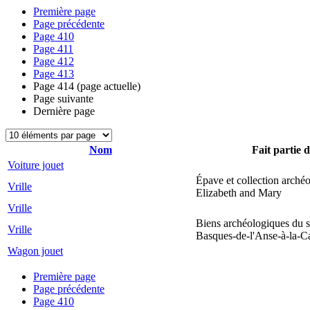
Première page
Page précédente
Page
410
Page
411
Page
412
Page
413
Page
414
(page actuelle)
Page suivante
Dernière page
Nom
Fait partie d
Voiture jouet
Épave et collection arché
Vrille
Elizabeth and Mary
Vrille
Biens archéologiques du s
Vrille
Basques-de-l'Anse-à-la-C
Wagon jouet
Première page
Page précédente
Page
410