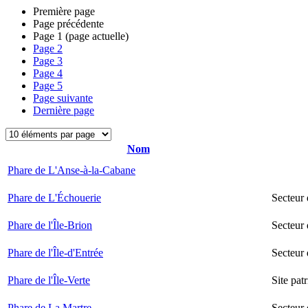
Première page
Page précédente
Page
1
(page actuelle)
Page
2
Page
3
Page
4
Page
5
Page suivante
Dernière page
Nom
Phare de L'Anse-à-la-Cabane
Phare de L'Échouerie
Secteur
Phare de l'Île-Brion
Secteur 
Phare de l'Île-d'Entrée
Secteur 
Phare de l'Île-Verte
Site pat
Phare de La Martre
Secteur 