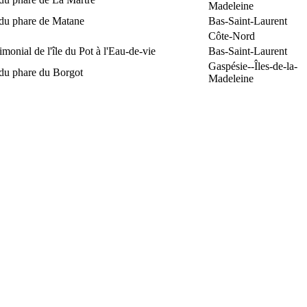
Madeleine
 du phare de Matane
Bas-Saint-Laurent
Côte-Nord
rimonial de l'île du Pot à l'Eau-de-vie
Bas-Saint-Laurent
Gaspésie--Îles-de-la-
 du phare du Borgot
Madeleine