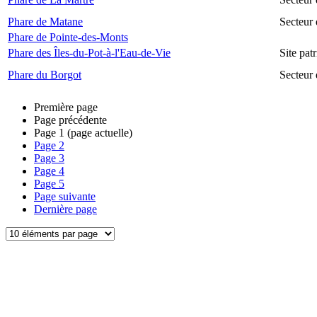
Phare de Matane
Secteur
Phare de Pointe-des-Monts
Phare des Îles-du-Pot-à-l'Eau-de-Vie
Site pat
Phare du Borgot
Secteur
Première page
Page précédente
Page
1
(page actuelle)
Page
2
Page
3
Page
4
Page
5
Page suivante
Dernière page