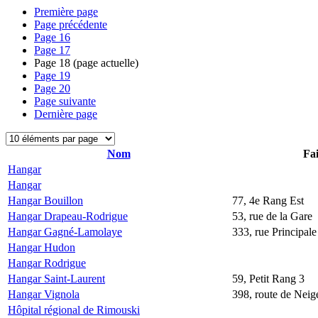
Première page
Page précédente
Page
16
Page
17
Page
18
(page actuelle)
Page
19
Page
20
Page suivante
Dernière page
Nom
Fai
Hangar
Hangar
Hangar Bouillon
77, 4e Rang Est
Hangar Drapeau-Rodrigue
53, rue de la Gare
Hangar Gagné-Lamolaye
333, rue Principale
Hangar Hudon
Hangar Rodrigue
Hangar Saint-Laurent
59, Petit Rang 3
Hangar Vignola
398, route de Neige
Hôpital régional de Rimouski