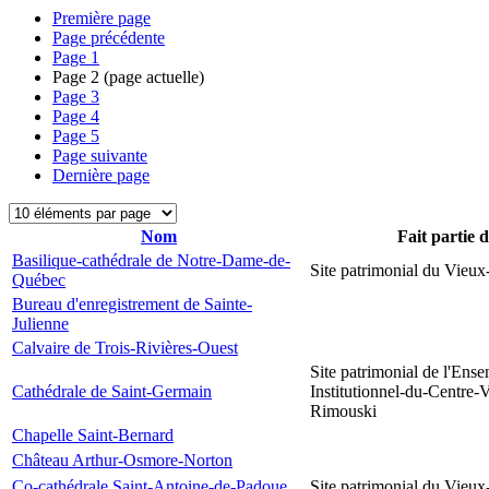
Première page
Page précédente
Page
1
Page
2
(page actuelle)
Page
3
Page
4
Page
5
Page suivante
Dernière page
Nom
Fait partie 
Basilique-cathédrale de Notre-Dame-de-
Site patrimonial du Vieu
Québec
Bureau d'enregistrement de Sainte-
Julienne
Calvaire de Trois-Rivières-Ouest
Site patrimonial de l'Ens
Cathédrale de Saint-Germain
Institutionnel-du-Centre-V
Rimouski
Chapelle Saint-Bernard
Château Arthur-Osmore-Norton
Co-cathédrale Saint-Antoine-de-Padoue
Site patrimonial du Vieu