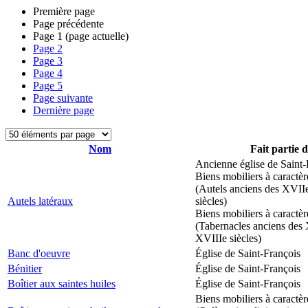
Première page
Page précédente
Page
1
(page actuelle)
Page
2
Page
3
Page
4
Page
5
Page suivante
Dernière page
Nom
Fait partie 
Ancienne église de Saint-
Biens mobiliers à caractèr
(Autels anciens des XVII
Autels latéraux
siècles)
Biens mobiliers à caractèr
(Tabernacles anciens des 
XVIIIe siècles)
Banc d'oeuvre
Église de Saint-François
Bénitier
Église de Saint-François
Boîtier aux saintes huiles
Église de Saint-François
Biens mobiliers à caractèr