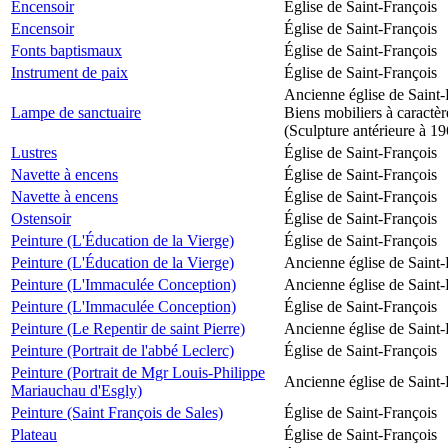
Encensoir
Église de Saint-François
Encensoir
Église de Saint-François
Fonts baptismaux
Église de Saint-François
Instrument de paix
Église de Saint-François
Ancienne église de Saint-
Lampe de sanctuaire
Biens mobiliers à caractèr
(Sculpture antérieure à 1
Lustres
Église de Saint-François
Navette à encens
Église de Saint-François
Navette à encens
Église de Saint-François
Ostensoir
Église de Saint-François
Peinture (L'Éducation de la Vierge)
Église de Saint-François
Peinture (L'Éducation de la Vierge)
Ancienne église de Saint-
Peinture (L'Immaculée Conception)
Ancienne église de Saint-
Peinture (L'Immaculée Conception)
Église de Saint-François
Peinture (Le Repentir de saint Pierre)
Ancienne église de Saint-
Peinture (Portrait de l'abbé Leclerc)
Église de Saint-François
Peinture (Portrait de Mgr Louis-Philippe
Ancienne église de Saint-
Mariauchau d'Esgly)
Peinture (Saint François de Sales)
Église de Saint-François
Plateau
Église de Saint-François