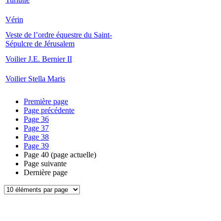
Vérin
Veste de l’ordre équestre du Saint-
Sépulcre de Jérusalem
Voilier J.E. Bernier II
Voilier Stella Maris
Première page
Page précédente
Page
36
Page
37
Page
38
Page
39
Page
40
(page actuelle)
Page suivante
Dernière page