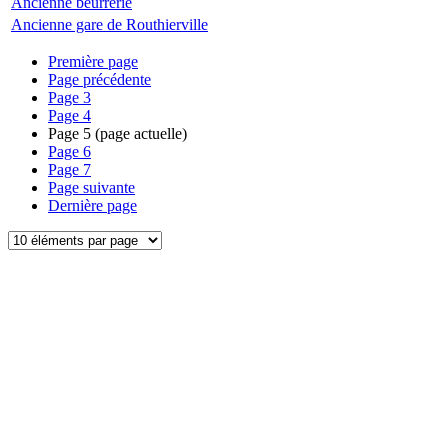
Ancienne beurrerie
Ancienne gare de Routhierville
Première page
Page précédente
Page
3
Page
4
Page
5
(page actuelle)
Page
6
Page
7
Page suivante
Dernière page