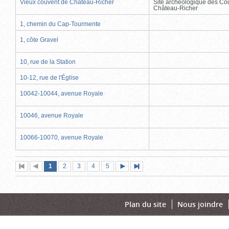
Vieux couvent de Château-Richer
Site archéologique des Co
Château-Richer
1, chemin du Cap-Tourmente
1, côte Gravel
10, rue de la Station
10-12, rue de l'Église
10042-10044, avenue Royale
10046, avenue Royale
10066-10070, avenue Royale
Page
(page
Page
Page
Page
Page
1
Première
2
Page
3
4
5
Page
Dernière
actuelle)
page
précédente
suivante
page
Plan du site
Nous joindre