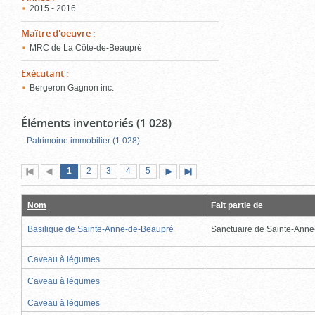
2015 - 2016
Maître d'oeuvre
:
MRC de La Côte-de-Beaupré
Exécutant
:
Bergeron Gagnon inc.
Éléments inventoriés (1 028)
Patrimoine immobilier (1 028)
Page
(page
Page
Page
Page
Page
1
Première
2
Page
3
4
5
Page
Dernière
actuelle)
page
précédente
suivante
page
Nom
Fait partie de
Basilique de Sainte-Anne-de-Beaupré
Sanctuaire de Sainte-Ann
Caveau à légumes
Caveau à légumes
Caveau à légumes