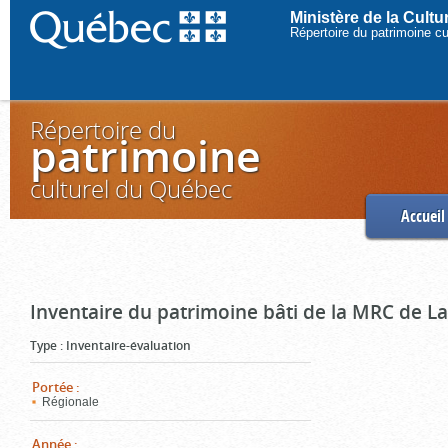
Ministère de la Cult
Répertoire du patrimoine c
Répertoire du
patrimoine
culturel du Québec
Accueil
Inventaire du patrimoine bâti de la MRC de L
Type
:
Inventaire-évaluation
Portée
:
Régionale
Année
: